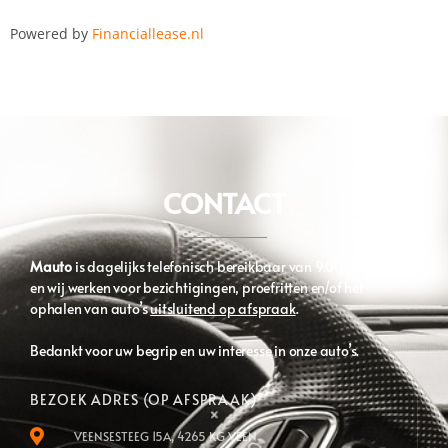
Powered by
Financiallease.nl
CONTACT
Mauto
is dagelijks telefonisch bereikbaar van 9.00-21.00 uur
en wij werken voor bezichtigingen, proefritten en/of het
ophalen van auto’s
uitsluitend op afspraak
.
Bedankt voor uw begrip en uw interesse in onze auto’s.
BEZOEK ADRES (OP AFSPRAAK)
VEENSESTEEG 15A, 4265 KG VEEN