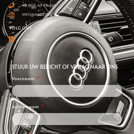
+31 (0)6-49 931 667
INFO@MAUTO.NL
VOLG ONS
LinkedIn
STUUR UW BERICHT OF VRAAG NAAR ONS
Voornaam
Achternaam